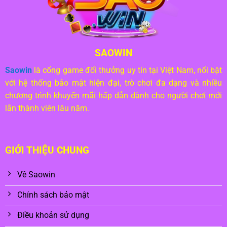
SAOWIN
Saowin
là cổng game đổi thưởng uy tín tại Việt Nam, nổi bật
với hệ thống bảo mật hiện đại, trò chơi đa dạng và nhiều
chương trình khuyến mãi hấp dẫn dành cho người chơi mới
lẫn thành viên lâu năm.
GIỚI THIỆU CHUNG
Về Saowin
Chính sách bảo mật
Điều khoản sử dụng