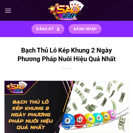
Bỏ
qua
nội
dung
ĐĂNG KÝ
ĐĂNG NHẬP
Bạch Thủ Lô Kép Khung 2 Ngày
Phương Pháp Nuôi Hiệu Quả Nhất