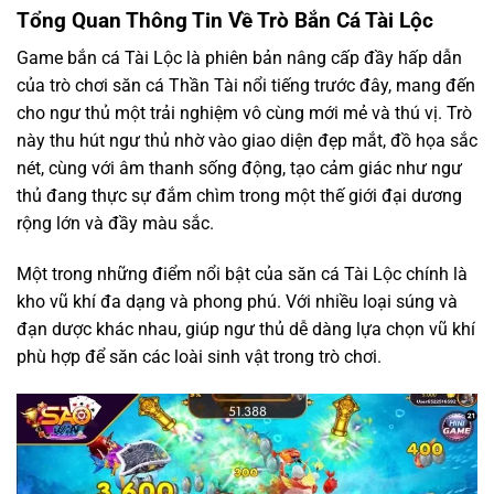
Tổng Quan Thông Tin Về Trò Bắn Cá Tài Lộc
Game bắn cá Tài Lộc là phiên bản nâng cấp đầy hấp dẫn
của trò chơi săn cá Thần Tài nổi tiếng trước đây, mang đến
cho ngư thủ một trải nghiệm vô cùng mới mẻ và thú vị. Trò
này thu hút ngư thủ nhờ vào giao diện đẹp mắt, đồ họa sắc
nét, cùng với âm thanh sống động, tạo cảm giác như ngư
thủ đang thực sự đắm chìm trong một thế giới đại dương
rộng lớn và đầy màu sắc.
Một trong những điểm nổi bật của săn cá Tài Lộc chính là
kho vũ khí đa dạng và phong phú. Với nhiều loại súng và
đạn dược khác nhau, giúp ngư thủ dễ dàng lựa chọn vũ khí
phù hợp để săn các loài sinh vật trong trò chơi.