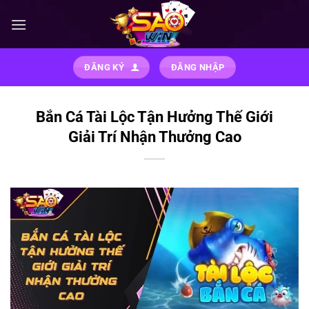
Bỏ
qua
nội
dung
ĐĂNG KÝ
ĐĂNG NHẬP
Bắn Cá Tài Lộc Tận Hưởng Thế Giới
Giải Trí Nhận Thưởng Cao