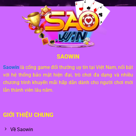
SAOWIN
Saowin
là cổng game đổi thưởng uy tín tại Việt Nam, nổi bật
với hệ thống bảo mật hiện đại, trò chơi đa dạng và nhiều
chương trình khuyến mãi hấp dẫn dành cho người chơi mới
lẫn thành viên lâu năm.
GIỚI THIỆU CHUNG
Về Saowin