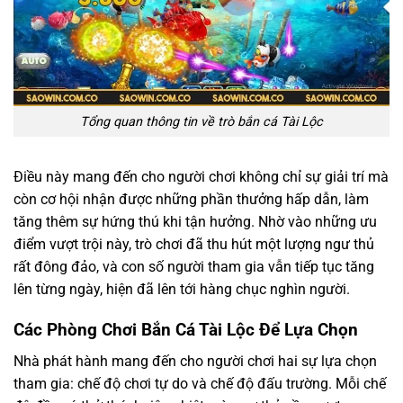
Tổng quan thông tin về trò bắn cá Tài Lộc
Điều này mang đến cho người chơi không chỉ sự giải trí mà
còn cơ hội nhận được những phần thưởng hấp dẫn, làm
tăng thêm sự hứng thú khi tận hưởng. Nhờ vào những ưu
điểm vượt trội này, trò chơi đã thu hút một lượng ngư thủ
rất đông đảo, và con số người tham gia vẫn tiếp tục tăng
lên từng ngày, hiện đã lên tới hàng chục nghìn người.
Các Phòng Chơi Bắn Cá Tài Lộc Để Lựa Chọn
Nhà phát hành mang đến cho người chơi hai sự lựa chọn
tham gia: chế độ chơi tự do và chế độ đấu trường. Mỗi chế