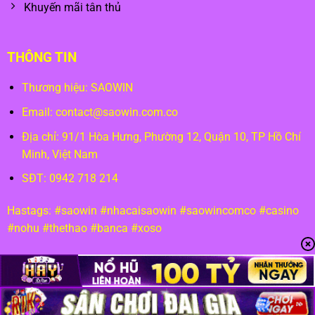
Khuyến mãi tân thủ
THÔNG TIN
Thương hiệu: SAOWIN
Email:
contact@saowin.com.co
Địa chỉ: 91/1 Hòa Hưng, Phường 12, Quận 10, TP Hồ Chí
Minh, Việt Nam
SĐT: 0942 718 214
Hastags: #saowin #nhacaisaowin #saowincomco #casino
#nohu #thethao #banca #xoso
Copyright 2026 ©
SAOWIN