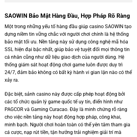
SAOWIN Bảo Mật Hàng Đầu, Hợp Pháp Rõ Ràng
Một trong những yếu tố hàng đầu giúp casino SAOWIN tạo
dựng niềm tin vững chắc với người chơi chính là hệ thống
bảo mật tối ưu. Nền tảng này sử dụng công nghệ mã hóa
SSL hiện đại bậc nhất, giúp bảo vệ tuyệt đối mọi thông tin
cá nhân cũng như dữ liệu giao dịch của người dùng. Hệ
thống giám sát hoạt động chơi game luôn được duy trì
24/7, đảm bảo không có bất kỳ hành vi gian lận nào có thể
xảy ra.
Đặc biệt, sảnh casino này được cấp phép hoạt động bởi
các tổ chức quản lý game quốc tế uy tín, điển hình như
PAGCOR và Gaming Curacao. Đây là minh chứng rõ ràng
cho việc nền tảng này hoạt động hợp pháp, công khai,
minh bạch. Người chơi hoàn toàn có thể yên tâm tham gia
cá cược, nạp rút tiền, tận hưởng trải nghiệm giải trí mà