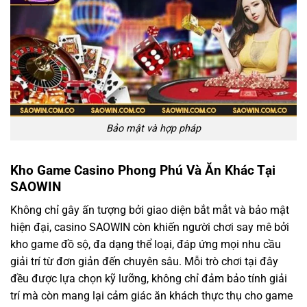
Bảo mật và hợp pháp
Kho Game Casino Phong Phú Và Ăn Khác Tại
SAOWIN
Không chỉ gây ấn tượng bởi giao diện bắt mắt và bảo mật
hiện đại, casino SAOWIN còn khiến người chơi say mê bởi
kho game đồ sộ, đa dạng thể loại, đáp ứng mọi nhu cầu
giải trí từ đơn giản đến chuyên sâu. Mỗi trò chơi tại đây
đều được lựa chọn kỹ lưỡng, không chỉ đảm bảo tính giải
trí mà còn mang lại cảm giác ăn khách thực thụ cho game