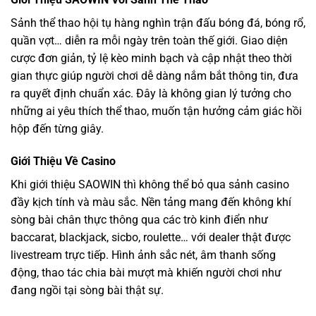
Sảnh thể thao hội tụ hàng nghìn trận đấu bóng đá, bóng rổ,
quần vợt… diễn ra mỗi ngày trên toàn thế giới. Giao diện
cược đơn giản, tỷ lệ kèo minh bạch và cập nhật theo thời
gian thực giúp người chơi dễ dàng nắm bắt thông tin, đưa
ra quyết định chuẩn xác. Đây là không gian lý tưởng cho
những ai yêu thích thể thao, muốn tận hưởng cảm giác hồi
hộp đến từng giây.
Giới Thiệu Về Casino
Khi giới thiệu SAOWIN thì không thể bỏ qua sảnh casino
đầy kịch tính và màu sắc. Nền tảng mang đến không khí
sòng bài chân thực thông qua các trò kinh điển như
baccarat, blackjack, sicbo, roulette… với dealer thật được
livestream trực tiếp. Hình ảnh sắc nét, âm thanh sống
động, thao tác chia bài mượt mà khiến người chơi như
đang ngồi tại sòng bài thật sự.