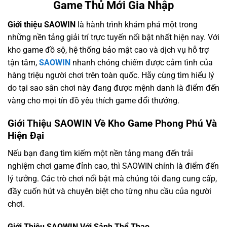
Game Thủ Mới Gia Nhập
Giới thiệu SAOWIN
là hành trình khám phá một trong
những nền tảng giải trí trực tuyến nổi bật nhất hiện nay. Với
kho game đồ sộ, hệ thống bảo mật cao và dịch vụ hỗ trợ
tận tâm,
SAOWIN
nhanh chóng chiếm được cảm tình của
hàng triệu người chơi trên toàn quốc. Hãy cùng tìm hiểu lý
do tại sao sân chơi này đang được mệnh danh là điểm đến
vàng cho mọi tín đồ yêu thích game đổi thưởng.
Giới Thiệu SAOWIN Về Kho Game Phong Phú Và
Hiện Đại
Nếu bạn đang tìm kiếm một nền tảng mang đến trải
nghiệm chơi game đỉnh cao, thì SAOWIN chính là điểm đến
lý tưởng. Các trò chơi nổi bật mà chúng tôi đang cung cấp,
đầy cuốn hút và chuyên biệt cho từng nhu cầu của người
chơi.
Giới Thiệu SAOWIN Với Sảnh Thể Thao