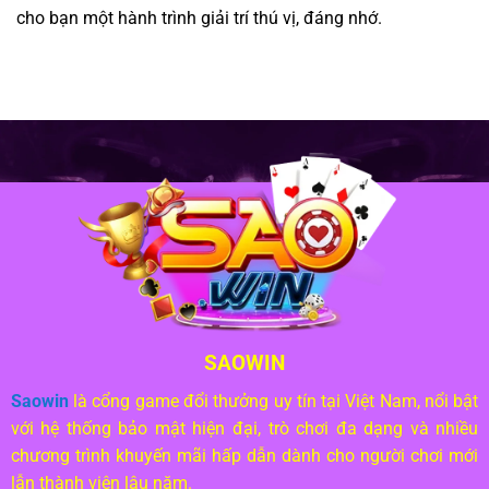
cho bạn một hành trình giải trí thú vị, đáng nhớ.
SAOWIN
Saowin
là cổng game đổi thưởng uy tín tại Việt Nam, nổi bật
với hệ thống bảo mật hiện đại, trò chơi đa dạng và nhiều
chương trình khuyến mãi hấp dẫn dành cho người chơi mới
lẫn thành viên lâu năm.