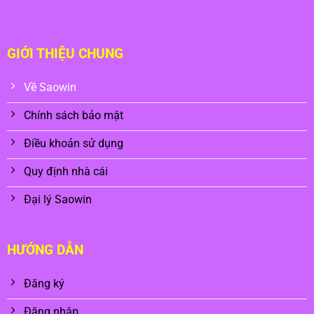
GIỚI THIỆU CHUNG
Về Saowin
Chính sách bảo mật
Điều khoản sử dụng
Quy định nhà cái
Đại lý Saowin
HƯỚNG DẪN
Đăng ký
Đăng nhập