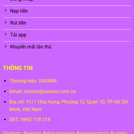
Nạp tiền
Rút tiền
Tải app
Khuyến mãi tân thủ
THÔNG TIN
Thương hiệu: SAOWIN
Email:
contact@saowin.com.co
Địa chỉ: 91/1 Hòa Hưng, Phường 12, Quận 10, TP Hồ Chí
Minh, Việt Nam
SĐT: 0942 718 214
Hastags: #saowin #nhacaisaowin #saowincomco #casino