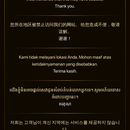
Thank you.
您所在地区被禁止访问我们的网站。 给您造成不便，敬请
谅解。
谢谢！
Kami tidak melayani lokasi Anda. Mohon maaf atas
ketidaknyamanan yang disebabkan.
Terima kasih.
យើងខ្ញុំមិនអាចផ្តល់សេវាជូនសំរាប់តំបន់លោកអ្នកទេ។ សូមអភ័យទោស
ចំពោះបញ្ហានេះ។
អរគុណ
저희는 고객님이 계신 지역에는 서비스를 제공하지 않습니
다.