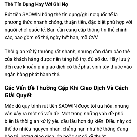
Thẻ Tín Dụng Hay Với Ghi Nợ
Rút tiền SAOWIN bằng thẻ tín dụng/ghi nợ quốc tế là
phương thức nhanh chóng, thuận tiện, đặc biệt phù hợp với
người chơi quốc tế. Bạn cần cung cấp thông tin thẻ chính
xác, bao gồm số thẻ, ngày hết hạn, mã CVV.
Thời gian xử lý thường rất nhanh, nhưng cần đảm bảo thẻ
của khách hàng được nền tảng hỗ trợ, đủ số dư. Hãy lưu ý
đến các khoản phí giao dịch có thể phát sinh tùy thuộc vào
ngân hàng phát hành thẻ.
Các Vấn Đề Thường Gặp Khi Giao Dịch Và Cách
Giải Quyết
Mặc dù quy trình rút tiền SAOWIN được tối ưu hóa, nhưng
vẫn xảy ra một số vấn đề. Một trong những vấn đề phổ
biến là thời gian xử lý yêu cầu lâu hơn dự kiến. Điều này có
thể do nhiều nguyên nhân, chẳng hạn như hệ thống đang
bảo trì, lượng giao dịch lớn hoặc sự cố kỹ thuật.