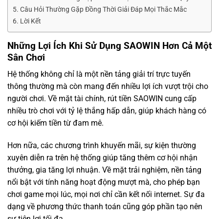
Câu Hỏi Thường Gặp Đồng Thời Giải Đáp Mọi Thắc Mắc
Lời Kết
Những Lợi Ích Khi Sử Dụng SAOWIN Hơn Cả Một
Sân Chơi
Hệ thống không chỉ là một nền tảng giải trí trực tuyến
thông thường mà còn mang đến nhiều lợi ích vượt trội cho
người chơi. Về mặt tài chính, rút tiền SAOWIN cung cấp
nhiều trò chơi với tỷ lệ thắng hấp dẫn, giúp khách hàng có
cơ hội kiếm tiền từ đam mê.
Hơn nữa, các chương trình khuyến mãi, sự kiện thường
xuyên diễn ra trên hệ thống giúp tăng thêm cơ hội nhận
thưởng, gia tăng lợi nhuận. Về mặt trải nghiệm, nền tảng
nổi bật với tính năng hoạt động mượt mà, cho phép bạn
chơi game mọi lúc, mọi nơi chỉ cần kết nối internet. Sự đa
dạng về phương thức thanh toán cũng góp phần tạo nên
sự tiện lợi tối đa.