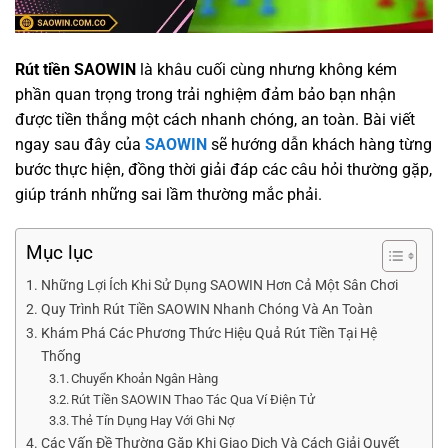
Rút tiền SAOWIN
là khâu cuối cùng nhưng không kém
phần quan trọng trong trải nghiệm đảm bảo bạn nhận
được tiền thắng một cách nhanh chóng, an toàn. Bài viết
ngay sau đây của
SAOWIN
sẽ hướng dẫn khách hàng từng
bước thực hiện, đồng thời giải đáp các câu hỏi thường gặp,
giúp tránh những sai lầm thường mắc phải.
Mục lục
Những Lợi Ích Khi Sử Dụng SAOWIN Hơn Cả Một Sân Chơi
Quy Trình Rút Tiền SAOWIN Nhanh Chóng Và An Toàn
Khám Phá Các Phương Thức Hiệu Quả Rút Tiền Tại Hệ
Thống
Chuyển Khoản Ngân Hàng
Rút Tiền SAOWIN Thao Tác Qua Ví Điện Tử
Thẻ Tín Dụng Hay Với Ghi Nợ
Các Vấn Đề Thường Gặp Khi Giao Dịch Và Cách Giải Quyết