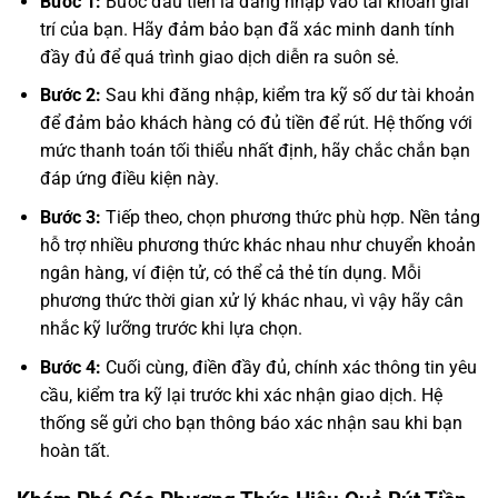
Bước 1:
Bước đầu tiên là đăng nhập vào tài khoản giải
trí của bạn. Hãy đảm bảo bạn đã xác minh danh tính
đầy đủ để quá trình giao dịch diễn ra suôn sẻ.
Bước 2:
Sau khi đăng nhập, kiểm tra kỹ số dư tài khoản
để đảm bảo khách hàng có đủ tiền để rút. Hệ thống với
mức thanh toán tối thiểu nhất định, hãy chắc chắn bạn
đáp ứng điều kiện này.
Bước 3:
Tiếp theo, chọn phương thức phù hợp. Nền tảng
hỗ trợ nhiều phương thức khác nhau như chuyển khoản
ngân hàng, ví điện tử, có thể cả thẻ tín dụng. Mỗi
phương thức thời gian xử lý khác nhau, vì vậy hãy cân
nhắc kỹ lưỡng trước khi lựa chọn.
Bước 4:
Cuối cùng, điền đầy đủ, chính xác thông tin yêu
cầu, kiểm tra kỹ lại trước khi xác nhận giao dịch. Hệ
thống sẽ gửi cho bạn thông báo xác nhận sau khi bạn
hoàn tất.