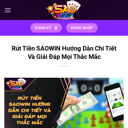
Bỏ
qua
nội
dung
ĐĂNG KÝ
ĐĂNG NHẬP
Rút Tiền SAOWIN Hướng Dẫn Chi Tiết
Và Giải Đáp Mọi Thắc Mắc