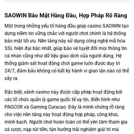
SAOWIN Bảo Mật Hàng Đầu, Hợp Pháp Rõ Ràng
Một trong những yếu tố hàng đầu giúp casino SAOWIN tạo
dựng niềm tin vững chắc với người chơi chính là hệ thống
bảo mật tối ưu. Nền tảng này sử dụng công nghệ mã hóa
SSL hiện đại bậc nhất, giúp bảo vệ tuyệt đối mọi thông tin
cá nhân cũng như dữ liệu giao dịch của người dùng. Hệ
thống giám sát hoạt động chơi game luôn được duy trì
24/7, đảm bảo không có bất kỳ hành vi gian lận nào có thể
xảy ra.
Đặc biệt, sảnh casino này được cấp phép hoạt động bởi
các tổ chức quản lý game quốc tế uy tín, điển hình như
PAGCOR và Gaming Curacao. Đây là minh chứng rõ ràng
cho việc nền tảng này hoạt động hợp pháp, công khai,
minh bạch. Người chơi hoàn toàn có thể yên tâm tham gia
cá cược, nạp rút tiền, tận hưởng trải nghiệm giải trí mà