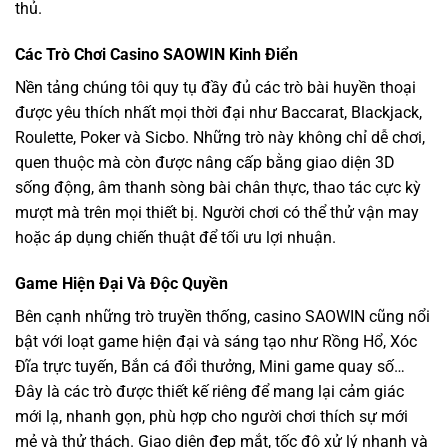
thủ.
Các Trò Chơi Casino SAOWIN Kinh Điển
Nền tảng chúng tôi quy tụ đầy đủ các trò bài huyền thoại
được yêu thích nhất mọi thời đại như Baccarat, Blackjack,
Roulette, Poker và Sicbo. Những trò này không chỉ dễ chơi,
quen thuộc mà còn được nâng cấp bằng giao diện 3D
sống động, âm thanh sòng bài chân thực, thao tác cực kỳ
mượt mà trên mọi thiết bị. Người chơi có thể thử vận may
hoặc áp dụng chiến thuật để tối ưu lợi nhuận.
Game Hiện Đại Và Độc Quyền
Bên cạnh những trò truyền thống, casino SAOWIN cũng nổi
bật với loạt game hiện đại và sáng tạo như Rồng Hổ, Xóc
Đĩa trực tuyến, Bắn cá đổi thưởng, Mini game quay số…
Đây là các trò được thiết kế riêng để mang lại cảm giác
mới lạ, nhanh gọn, phù hợp cho người chơi thích sự mới
mẻ và thử thách. Giao diện đẹp mắt, tốc độ xử lý nhanh và