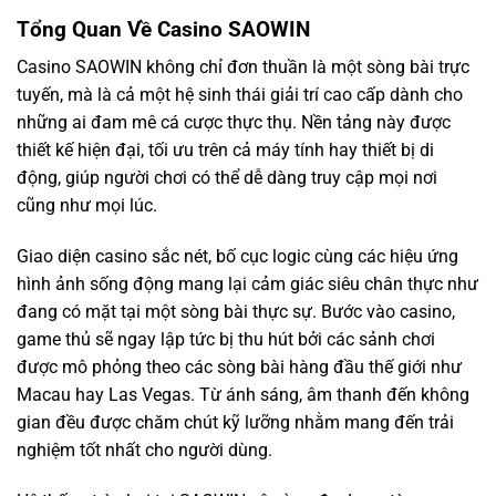
Tổng Quan Về Casino SAOWIN
Casino SAOWIN không chỉ đơn thuần là một sòng bài trực
tuyến, mà là cả một hệ sinh thái giải trí cao cấp dành cho
những ai đam mê cá cược thực thụ. Nền tảng này được
thiết kế hiện đại, tối ưu trên cả máy tính hay thiết bị di
động, giúp người chơi có thể dễ dàng truy cập mọi nơi
cũng như mọi lúc.
Giao diện casino sắc nét, bố cục logic cùng các hiệu ứng
hình ảnh sống động mang lại cảm giác siêu chân thực như
đang có mặt tại một sòng bài thực sự. Bước vào casino,
game thủ sẽ ngay lập tức bị thu hút bởi các sảnh chơi
được mô phỏng theo các sòng bài hàng đầu thế giới như
Macau hay Las Vegas. Từ ánh sáng, âm thanh đến không
gian đều được chăm chút kỹ lưỡng nhằm mang đến trải
nghiệm tốt nhất cho người dùng.