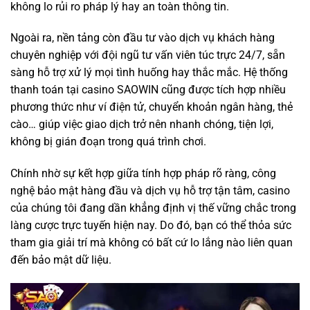
không lo rủi ro pháp lý hay an toàn thông tin.
Ngoài ra, nền tảng còn đầu tư vào dịch vụ khách hàng
chuyên nghiệp với đội ngũ tư vấn viên túc trực 24/7, sẵn
sàng hỗ trợ xử lý mọi tình huống hay thắc mắc. Hệ thống
thanh toán tại casino SAOWIN cũng được tích hợp nhiều
phương thức như ví điện tử, chuyển khoản ngân hàng, thẻ
cào… giúp việc giao dịch trở nên nhanh chóng, tiện lợi,
không bị gián đoạn trong quá trình chơi.
Chính nhờ sự kết hợp giữa tính hợp pháp rõ ràng, công
nghệ bảo mật hàng đầu và dịch vụ hỗ trợ tận tâm, casino
của chúng tôi đang dần khẳng định vị thế vững chắc trong
làng cược trực tuyến hiện nay. Do đó, bạn có thể thỏa sức
tham gia giải trí mà không có bất cứ lo lắng nào liên quan
đến bảo mật dữ liệu.