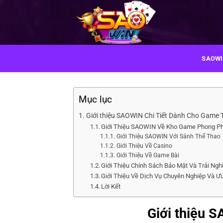
Bỏ
qua
nội
dung
SAOW
Mục lục
Giới thiệu SAOWIN Chi Tiết Dành Cho Game 
Giới Thiệu SAOWIN Về Kho Game Phong Ph
Giới Thiệu SAOWIN Với Sảnh Thể Thao
Giới Thiệu Về Casino
Giới Thiệu Về Game Bài
Giới Thiệu Chính Sách Bảo Mật Và Trải Ng
Giới Thiệu Về Dịch Vụ Chuyên Nghiệp Và Ư
Lời Kết
Giới thiệu 