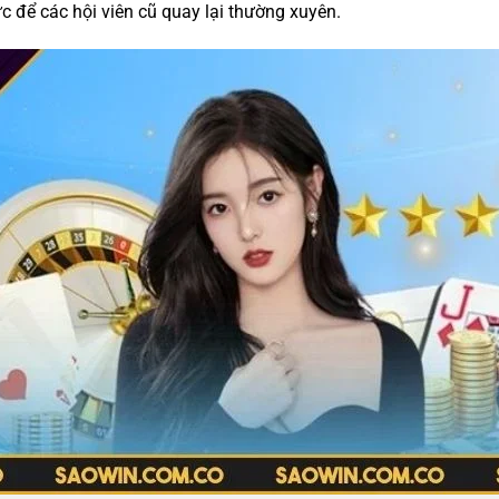
c để các hội viên cũ quay lại thường xuyên.