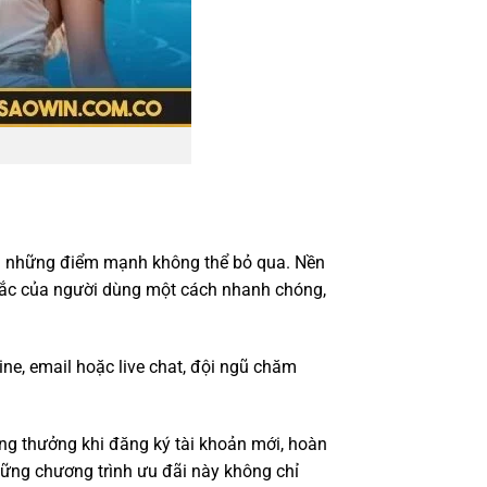
 là những điểm mạnh không thể bỏ qua. Nền
mắc của người dùng một cách nhanh chóng,
line, email hoặc live chat, đội ngũ chăm
ng thưởng khi đăng ký tài khoản mới, hoàn
Những chương trình ưu đãi này không chỉ