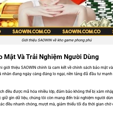
Giới thiệu SAOWIN về kho game phong phú
ảo Mật Và Trải Nghiệm Người Dùng
i giới thiệu SAOWIN chính là cam kết về chính sách bảo mật và
n cá nhân đang ngày càng đáng lo ngại, nền tảng đã đầu tư mạn
 dịch đều được mã hóa nhiều lớp, đảm bảo không thể bị xâm nhậ
 giữ gìn dữ liệu, chúng tôi còn mang đến trải nghiệm người dùng 
tác đều nhanh chóng, mượt mà, giảm thiểu tối đa thời gian chờ 