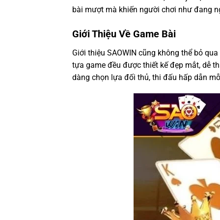
bài mượt mà khiến người chơi như đang ngồ
Giới Thiệu Về Game Bài
Giới thiệu SAOWIN cũng không thể bỏ qua s
tựa game đều được thiết kế đẹp mắt, dễ t
dàng chọn lựa đối thủ, thi đấu hấp dẫn mỗ