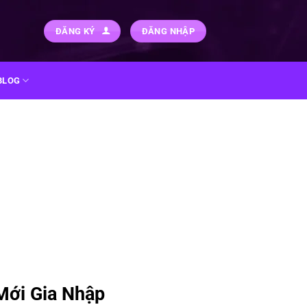
ĐĂNG KÝ
ĐĂNG NHẬP
BLOG
Mới Gia Nhập