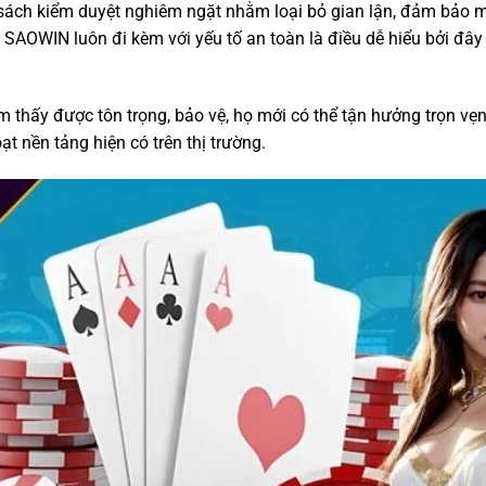
 sách kiểm duyệt nghiêm ngặt nhằm loại bỏ gian lận, đảm bảo 
u SAOWIN luôn đi kèm với yếu tố an toàn là điều dễ hiểu bởi đây
 thấy được tôn trọng, bảo vệ, họ mới có thể tận hưởng trọn vẹn từn
t nền tảng hiện có trên thị trường.