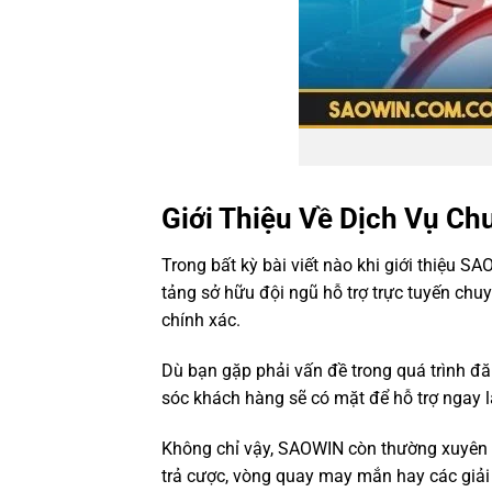
Giới Thiệu Về Dịch Vụ Ch
Trong bất kỳ bài viết nào khi giới thiệu
tảng sở hữu đội ngũ hỗ trợ trực tuyến c
chính xác.
Dù bạn gặp phải vấn đề trong quá trình đăng
sóc khách hàng sẽ có mặt để hỗ trợ ngay l
Không chỉ vậy, SAOWIN còn thường xuyên t
trả cược, vòng quay may mắn hay các giải đ