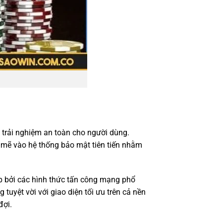
 trải nghiệm an toàn cho người dùng.
h mẽ vào hệ thống bảo mật tiên tiến nhằm
p bởi các hình thức tấn công mạng phổ
tuyệt vời với giao diện tối ưu trên cả nền
đợi.