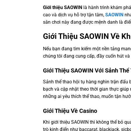
Giới thiệu SAOWIN
là hành trình khám phá 
cao và dịch vụ hỗ trợ tận tâm,
SAOWIN
nha
sân chơi này đang được mệnh danh là điể
Giới Thiệu SAOWIN Về Kh
Nếu bạn đang tìm kiếm một nền tảng mang 
chúng tôi đang cung cấp, đầy cuốn hút và 
Giới Thiệu SAOWIN Với Sảnh Thể
Sảnh thể thao hội tụ hàng nghìn trận đấu b
bạch và cập nhật theo thời gian thực giúp
những ai yêu thích thể thao, muốn tận hưở
Giới Thiệu Về Casino
Khi giới thiệu SAOWIN thì không thể bỏ q
trò kinh điển như baccarat, blackjack, sicb