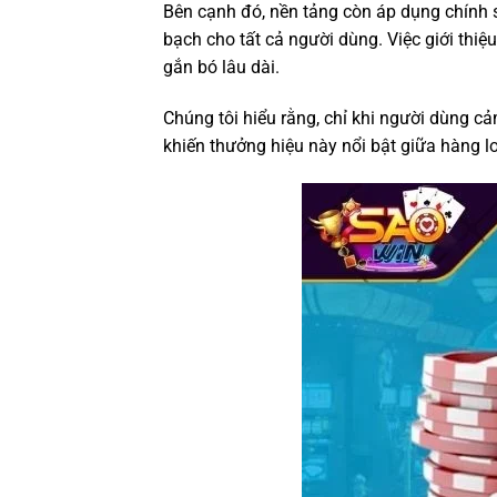
Bên cạnh đó, nền tảng còn áp dụng chính
bạch cho tất cả người dùng. Việc giới thiệ
gắn bó lâu dài.
Chúng tôi hiểu rằng, chỉ khi người dùng cảm
khiến thưởng hiệu này nổi bật giữa hàng loạ