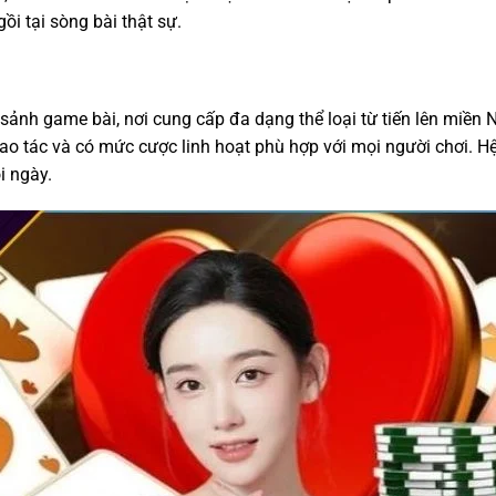
i tại sòng bài thật sự.
ảnh game bài, nơi cung cấp đa dạng thể loại từ tiến lên miền 
hao tác và có mức cược linh hoạt phù hợp với mọi người chơi. 
i ngày.