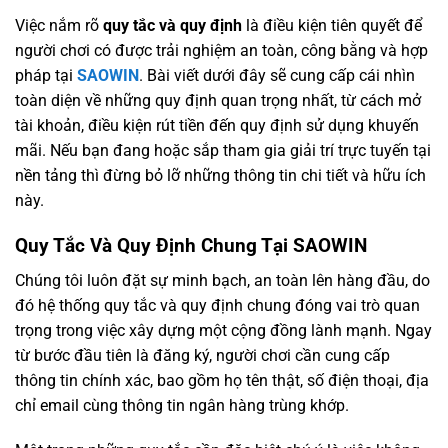
Việc nắm rõ
quy tắc và quy định
là điều kiện tiên quyết để
người chơi có được trải nghiệm an toàn, công bằng và hợp
pháp tại
SAOWIN
. Bài viết dưới đây sẽ cung cấp cái nhìn
toàn diện về những quy định quan trọng nhất, từ cách mở
tài khoản, điều kiện rút tiền đến quy định sử dụng khuyến
mãi. Nếu bạn đang hoặc sắp tham gia giải trí trực tuyến tại
nền tảng thì đừng bỏ lỡ những thông tin chi tiết và hữu ích
này.
Quy Tắc Và Quy Định Chung Tại SAOWIN
Chúng tôi luôn đặt sự minh bạch, an toàn lên hàng đầu, do
đó hệ thống quy tắc và quy định chung đóng vai trò quan
trọng trong việc xây dựng một cộng đồng lành mạnh. Ngay
từ bước đầu tiên là đăng ký, người chơi cần cung cấp
thông tin chính xác, bao gồm họ tên thật, số điện thoại, địa
chỉ email cùng thông tin ngân hàng trùng khớp.