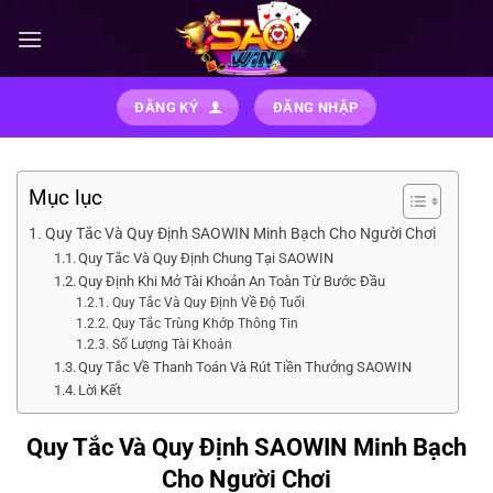
Bỏ
qua
nội
dung
ĐĂNG KÝ
ĐĂNG NHẬP
Mục lục
Quy Tắc Và Quy Định SAOWIN Minh Bạch Cho Người Chơi
Quy Tắc Và Quy Định Chung Tại SAOWIN
Quy Định Khi Mở Tài Khoản An Toàn Từ Bước Đầu
Quy Tắc Và Quy Định Về Độ Tuổi
Quy Tắc Trùng Khớp Thông Tin
Số Lượng Tài Khoản
Quy Tắc Về Thanh Toán Và Rút Tiền Thưởng SAOWIN
Lời Kết
Quy Tắc Và Quy Định SAOWIN Minh Bạch
Cho Người Chơi