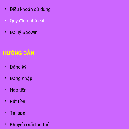
Điều khoản sử dụng
Quy định nhà cái
Đại lý Saowin
HƯỚNG DẪN
Đăng ký
Đăng nhập
Nạp tiền
Rút tiền
Tải app
Khuyến mãi tân thủ